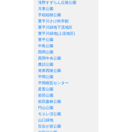
滝野すずらん丘陵公園
月寒公園
手稲稲積公園
豊平川さけ科学館
豊平川緑地下流地区
豊平川緑地(上流地区)
豊平公園
中島公園
西岡公園
西岡中央公園
農試公園
発寒西陵公園
平岡公園
平岡樹芸センター
星置公園
前田公園
前田森林公園
円山公園
モエレ沼公園
山口緑地
百合が原公園