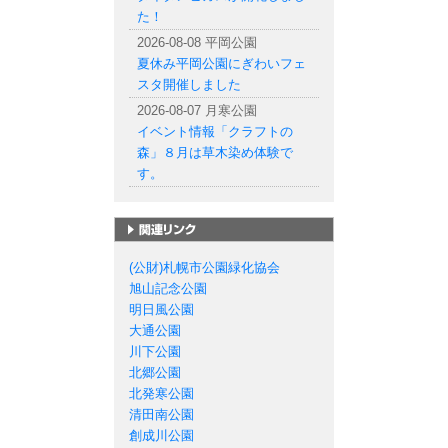
た！
2026-08-08 平岡公園
夏休み平岡公園にぎわいフェ
スタ開催しました
2026-08-07 月寒公園
イベント情報「クラフトの
森」８月は草木染め体験で
す。
札幌市の公園一覧
(公財)札幌市公園緑化協会
旭山記念公園
明日風公園
大通公園
川下公園
北郷公園
北発寒公園
清田南公園
創成川公園