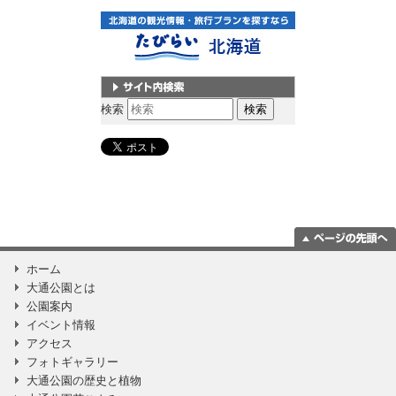
サイト内検索
検索
ページの一番上
ホーム
に移動
大通公園とは
公園案内
イベント情報
アクセス
フォトギャラリー
大通公園の歴史と植物