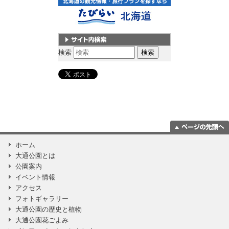
サイト内検索
検索
ページの一番上
ホーム
に移動
大通公園とは
公園案内
イベント情報
アクセス
フォトギャラリー
大通公園の歴史と植物
大通公園花ごよみ