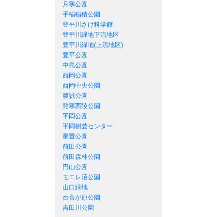
月寒公園
手稲稲積公園
豊平川さけ科学館
豊平川緑地下流地区
豊平川緑地(上流地区)
豊平公園
中島公園
西岡公園
西岡中央公園
農試公園
発寒西陵公園
平岡公園
平岡樹芸センター
星置公園
前田公園
前田森林公園
円山公園
モエレ沼公園
山口緑地
百合が原公園
吉田川公園