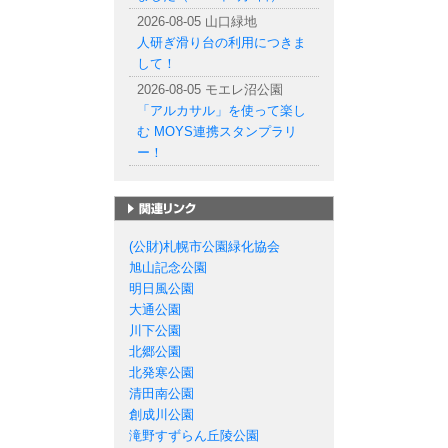
2026-08-05 山口緑地
人研ぎ滑り台の利用につきま
して！
2026-08-05 モエレ沼公園
「アルカサル」を使って楽し
む MOYS連携スタンプラリ
ー！
札幌市の公園一覧
(公財)札幌市公園緑化協会
旭山記念公園
明日風公園
大通公園
川下公園
北郷公園
北発寒公園
清田南公園
創成川公園
滝野すずらん丘陵公園