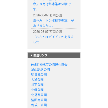
森」８月は草木染め体験で
す。
2026-08-07 西岡公園
夏休み！トンボ標本教室 が
ありましたよ。
2026-08-07 西岡公園
「おさんぽガイド」がありま
した
札幌市の公園一覧
(公財)札幌市公園緑化協会
旭山記念公園
明日風公園
大通公園
川下公園
北郷公園
北発寒公園
清田南公園
創成川公園