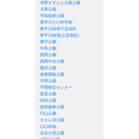
滝野すずらん丘陵公園
月寒公園
手稲稲積公園
豊平川さけ科学館
豊平川緑地下流地区
豊平川緑地(上流地区)
豊平公園
中島公園
西岡公園
西岡中央公園
農試公園
発寒西陵公園
平岡公園
平岡樹芸センター
星置公園
前田公園
前田森林公園
円山公園
モエレ沼公園
山口緑地
百合が原公園