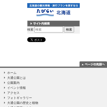
サイト内検索
検索
ページの一番上
ホーム
に移動
大通公園とは
公園案内
イベント情報
アクセス
フォトギャラリー
大通公園の歴史と植物