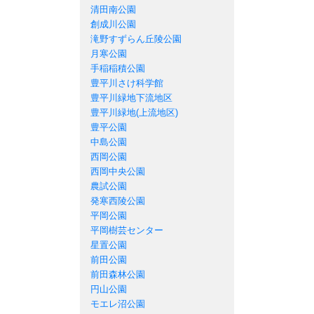
清田南公園
創成川公園
滝野すずらん丘陵公園
月寒公園
手稲稲積公園
豊平川さけ科学館
豊平川緑地下流地区
豊平川緑地(上流地区)
豊平公園
中島公園
西岡公園
西岡中央公園
農試公園
発寒西陵公園
平岡公園
平岡樹芸センター
星置公園
前田公園
前田森林公園
円山公園
モエレ沼公園