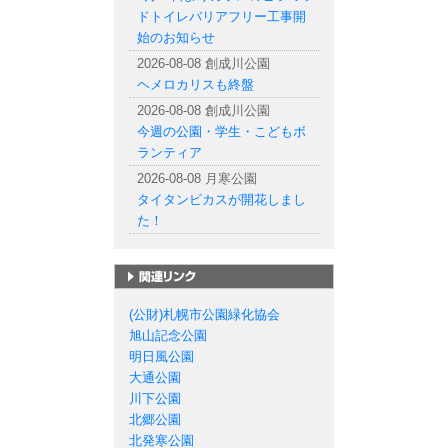
ドトイレバリアフリー工事開
始のお知らせ
2026-08-08 創成川公園
ヘメロカリスも終盤
2026-08-08 創成川公園
今週の公園・学生・こどもボ
ランティア
2026-08-08 月寒公園
タイタンビカスが開花しまし
た！
札幌市の公園一覧
(公財)札幌市公園緑化協会
旭山記念公園
明日風公園
大通公園
川下公園
北郷公園
北発寒公園