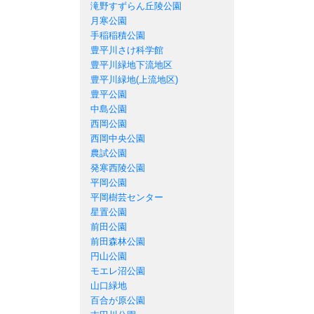
滝野すずらん丘陵公園
月寒公園
手稲稲積公園
豊平川さけ科学館
豊平川緑地下流地区
豊平川緑地(上流地区)
豊平公園
中島公園
西岡公園
西岡中央公園
農試公園
発寒西陵公園
平岡公園
平岡樹芸センター
星置公園
前田公園
前田森林公園
円山公園
モエレ沼公園
山口緑地
百合が原公園