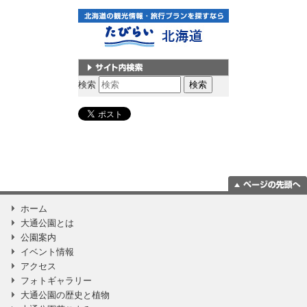
サイト内検索
検索
ページの一番上
ホーム
に移動
大通公園とは
公園案内
イベント情報
アクセス
フォトギャラリー
大通公園の歴史と植物