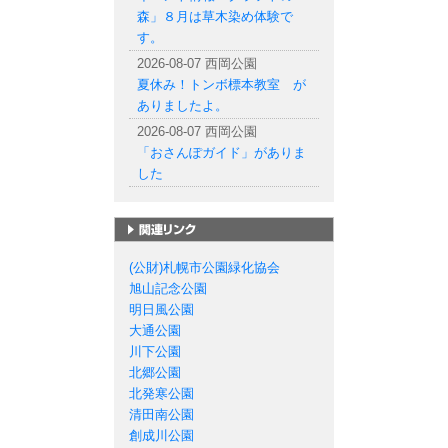
森」８月は草木染め体験で
す。
2026-08-07 西岡公園
夏休み！トンボ標本教室 が
ありましたよ。
2026-08-07 西岡公園
「おさんぽガイド」がありま
した
札幌市の公園一覧
(公財)札幌市公園緑化協会
旭山記念公園
明日風公園
大通公園
川下公園
北郷公園
北発寒公園
清田南公園
創成川公園