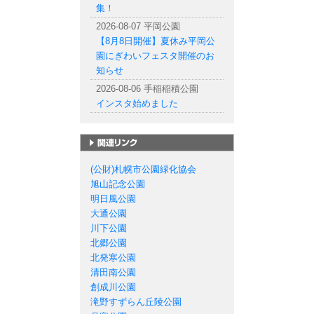
集！
2026-08-07 平岡公園
【8月8日開催】夏休み平岡公
園にぎわいフェスタ開催のお
知らせ
2026-08-06 手稲稲積公園
インスタ始めました
札幌市の公園一覧
(公財)札幌市公園緑化協会
旭山記念公園
明日風公園
大通公園
川下公園
北郷公園
北発寒公園
清田南公園
創成川公園
滝野すずらん丘陵公園