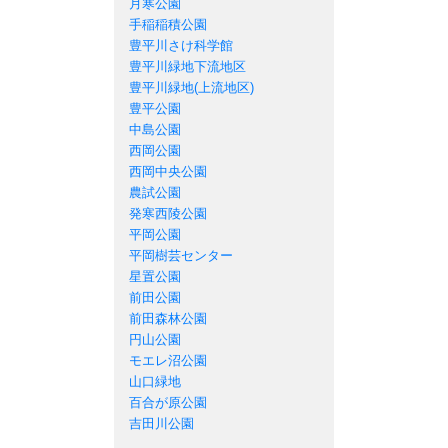
月寒公園
手稲稲積公園
豊平川さけ科学館
豊平川緑地下流地区
豊平川緑地(上流地区)
豊平公園
中島公園
西岡公園
西岡中央公園
農試公園
発寒西陵公園
平岡公園
平岡樹芸センター
星置公園
前田公園
前田森林公園
円山公園
モエレ沼公園
山口緑地
百合が原公園
吉田川公園