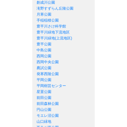
創成川公園
滝野すずらん丘陵公園
月寒公園
手稲稲積公園
豊平川さけ科学館
豊平川緑地下流地区
豊平川緑地(上流地区)
豊平公園
中島公園
西岡公園
西岡中央公園
農試公園
発寒西陵公園
平岡公園
平岡樹芸センター
星置公園
前田公園
前田森林公園
円山公園
モエレ沼公園
山口緑地