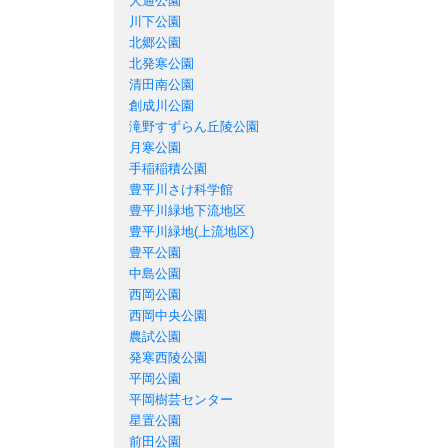
大通公園
川下公園
北郷公園
北発寒公園
清田南公園
創成川公園
滝野すずらん丘陵公園
月寒公園
手稲稲積公園
豊平川さけ科学館
豊平川緑地下流地区
豊平川緑地(上流地区)
豊平公園
中島公園
西岡公園
西岡中央公園
農試公園
発寒西陵公園
平岡公園
平岡樹芸センター
星置公園
前田公園