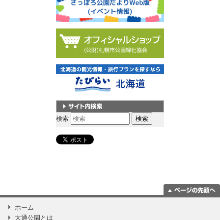
サイト内検索
検索
ページの一番上
ホーム
に移動
大通公園とは