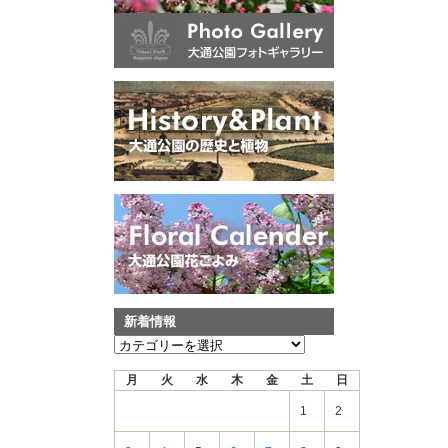
新着情報
新
着
月
火
水
木
金
土
日
情
報
1
2