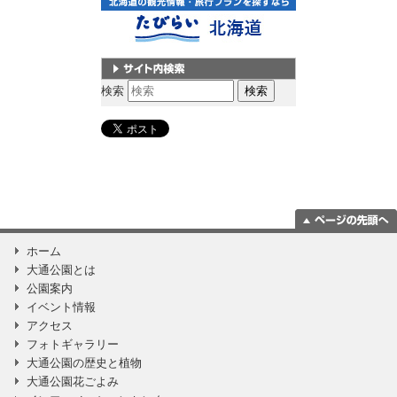
サイト内検索
検索
ページの一番上
ホーム
に移動
大通公園とは
公園案内
イベント情報
アクセス
フォトギャラリー
大通公園の歴史と植物
大通公園花ごよみ