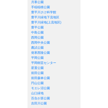
月寒公園
手稲稲積公園
豊平川さけ科学館
豊平川緑地下流地区
豊平川緑地(上流地区)
豊平公園
中島公園
西岡公園
西岡中央公園
農試公園
発寒西陵公園
平岡公園
平岡樹芸センター
星置公園
前田公園
前田森林公園
円山公園
モエレ沼公園
山口緑地
百合が原公園
吉田川公園