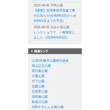
2026-08-06 平岡公園
【重要】管理事務所改修工事
のお知らせ(令和8年8月から令
和9年2月までの予定)
2026-08-06 百合が原公園
レンゲショウマ、一株開花し
ました（2026年8月6日）
札幌市の公園一覧
(公財)札幌市公園緑化協会
旭山記念公園
明日風公園
大通公園
川下公園
北郷公園
北発寒公園
清田南公園
創成川公園
滝野すずらん丘陵公園