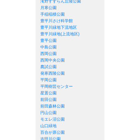
滝野すずらん丘陵公園
月寒公園
手稲稲積公園
豊平川さけ科学館
豊平川緑地下流地区
豊平川緑地(上流地区)
豊平公園
中島公園
西岡公園
西岡中央公園
農試公園
発寒西陵公園
平岡公園
平岡樹芸センター
星置公園
前田公園
前田森林公園
円山公園
モエレ沼公園
山口緑地
百合が原公園
吉田川公園