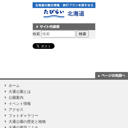
サイト内検索
検索
ページの一番上
ホーム
に移動
大通公園とは
公園案内
イベント情報
アクセス
フォトギャラリー
大通公園の歴史と植物
大通公園花ごよみ