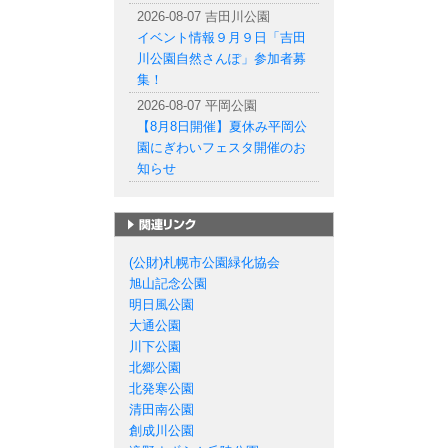
2026-08-07 吉田川公園
イベント情報９月９日「吉田
川公園自然さんぽ」参加者募
集！
2026-08-07 平岡公園
【8月8日開催】夏休み平岡公
園にぎわいフェスタ開催のお
知らせ
札幌市の公園一覧
(公財)札幌市公園緑化協会
旭山記念公園
明日風公園
大通公園
川下公園
北郷公園
北発寒公園
清田南公園
創成川公園