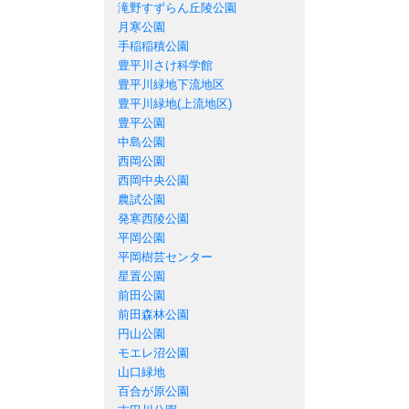
滝野すずらん丘陵公園
月寒公園
手稲稲積公園
豊平川さけ科学館
豊平川緑地下流地区
豊平川緑地(上流地区)
豊平公園
中島公園
西岡公園
西岡中央公園
農試公園
発寒西陵公園
平岡公園
平岡樹芸センター
星置公園
前田公園
前田森林公園
円山公園
モエレ沼公園
山口緑地
百合が原公園