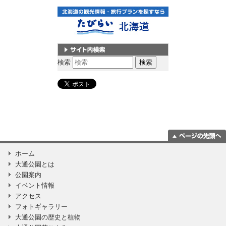
サイト内検索
検索
ページの一番上
ホーム
に移動
大通公園とは
公園案内
イベント情報
アクセス
フォトギャラリー
大通公園の歴史と植物