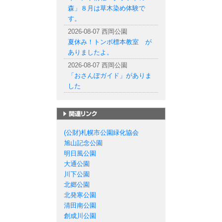
森」８月は草木染め体験で
す。
2026-08-07 西岡公園
夏休み！トンボ標本教室 が
ありましたよ。
2026-08-07 西岡公園
「おさんぽガイド」がありま
した
札幌市の公園一覧
(公財)札幌市公園緑化協会
旭山記念公園
明日風公園
大通公園
川下公園
北郷公園
北発寒公園
清田南公園
創成川公園