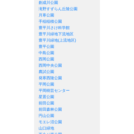
創成川公園
滝野すずらん丘陵公園
月寒公園
手稲稲積公園
豊平川さけ科学館
豊平川緑地下流地区
豊平川緑地(上流地区)
豊平公園
中島公園
西岡公園
西岡中央公園
農試公園
発寒西陵公園
平岡公園
平岡樹芸センター
星置公園
前田公園
前田森林公園
円山公園
モエレ沼公園
山口緑地