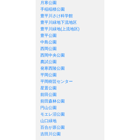
月寒公園
手稲稲積公園
豊平川さけ科学館
豊平川緑地下流地区
豊平川緑地(上流地区)
豊平公園
中島公園
西岡公園
西岡中央公園
農試公園
発寒西陵公園
平岡公園
平岡樹芸センター
星置公園
前田公園
前田森林公園
円山公園
モエレ沼公園
山口緑地
百合が原公園
吉田川公園