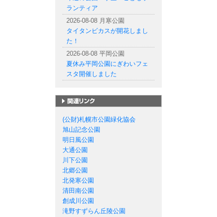
ランティア
2026-08-08 月寒公園
タイタンビカスが開花しまし
た！
2026-08-08 平岡公園
夏休み平岡公園にぎわいフェ
スタ開催しました
札幌市の公園一覧
(公財)札幌市公園緑化協会
旭山記念公園
明日風公園
大通公園
川下公園
北郷公園
北発寒公園
清田南公園
創成川公園
滝野すずらん丘陵公園