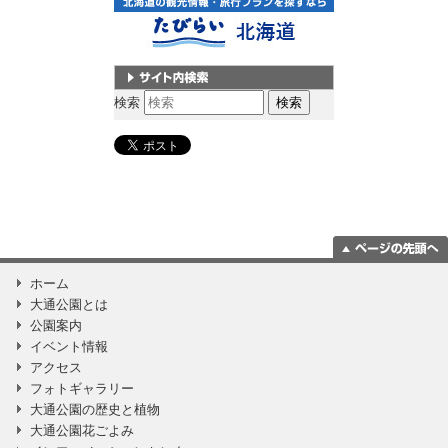
サイト内検索
検索
ページの一番上
ホーム
に移動
大通公園とは
公園案内
イベント情報
アクセス
フォトギャラリー
大通公園の歴史と植物
大通公園花ごよみ