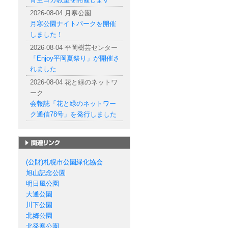
2026-08-04 月寒公園
月寒公園ナイトパークを開催
しました！
2026-08-04 平岡樹芸センター
「Enjoy平岡夏祭り」が開催さ
れました
2026-08-04 花と緑のネットワ
ーク
会報誌「花と緑のネットワー
ク通信78号」を発行しました
札幌市の公園一覧
(公財)札幌市公園緑化協会
旭山記念公園
明日風公園
大通公園
川下公園
北郷公園
北発寒公園