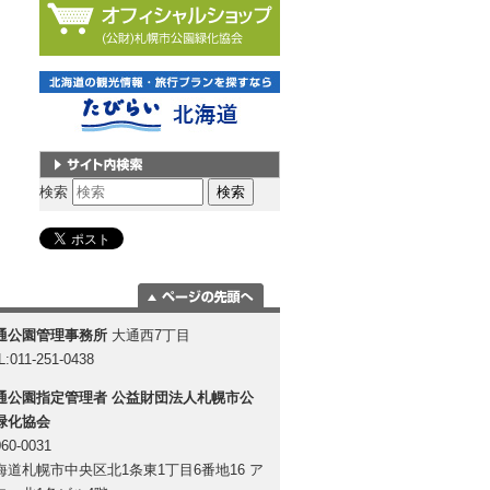
サイト内検索
検索
ページの一番上
通公園管理事務所
大通西7丁目
に移動
L:011-251-0438
通公園指定管理者
公益財団法人札幌市公
緑化協会
60-0031
海道札幌市中央区北1条東1丁目6番地16 ア