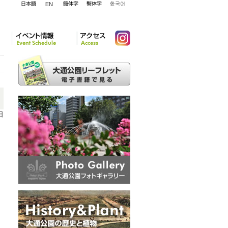
English
日本語
簡体字
繁体字
韓国語
イベント情報
アクセ
Instagram
ス
日