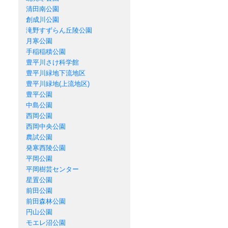
清田南公園
創成川公園
滝野すずらん丘陵公園
月寒公園
手稲稲積公園
豊平川さけ科学館
豊平川緑地下流地区
豊平川緑地(上流地区)
豊平公園
中島公園
西岡公園
西岡中央公園
農試公園
発寒西陵公園
平岡公園
平岡樹芸センター
星置公園
前田公園
前田森林公園
円山公園
モエレ沼公園