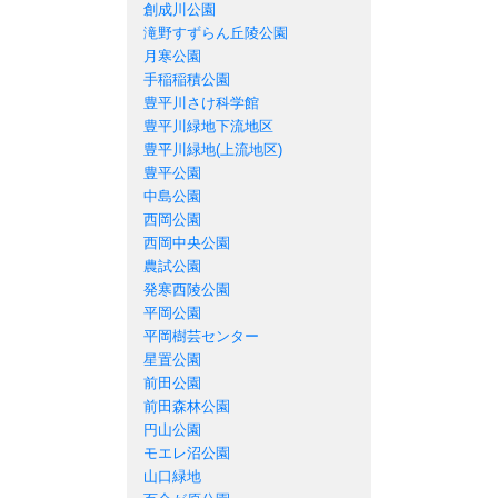
創成川公園
滝野すずらん丘陵公園
月寒公園
手稲稲積公園
豊平川さけ科学館
豊平川緑地下流地区
豊平川緑地(上流地区)
豊平公園
中島公園
西岡公園
西岡中央公園
農試公園
発寒西陵公園
平岡公園
平岡樹芸センター
星置公園
前田公園
前田森林公園
円山公園
モエレ沼公園
山口緑地