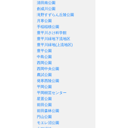
清田南公園
創成川公園
滝野すずらん丘陵公園
月寒公園
手稲稲積公園
豊平川さけ科学館
豊平川緑地下流地区
豊平川緑地(上流地区)
豊平公園
中島公園
西岡公園
西岡中央公園
農試公園
発寒西陵公園
平岡公園
平岡樹芸センター
星置公園
前田公園
前田森林公園
円山公園
モエレ沼公園