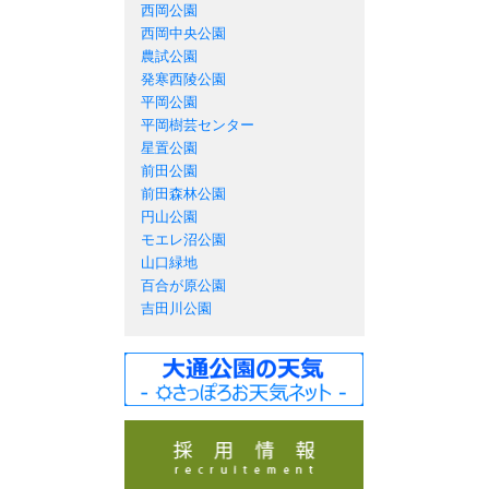
西岡公園
西岡中央公園
農試公園
発寒西陵公園
平岡公園
平岡樹芸センター
星置公園
前田公園
前田森林公園
円山公園
モエレ沼公園
山口緑地
百合が原公園
吉田川公園