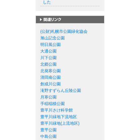
した
札幌市の公園一覧
(公財)札幌市公園緑化協会
旭山記念公園
明日風公園
大通公園
川下公園
北郷公園
北発寒公園
清田南公園
創成川公園
滝野すずらん丘陵公園
月寒公園
手稲稲積公園
豊平川さけ科学館
豊平川緑地下流地区
豊平川緑地(上流地区)
豊平公園
中島公園