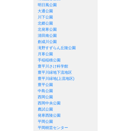
明日風公園
大通公園
川下公園
北郷公園
北発寒公園
清田南公園
創成川公園
滝野すずらん丘陵公園
月寒公園
手稲稲積公園
豊平川さけ科学館
豊平川緑地下流地区
豊平川緑地(上流地区)
豊平公園
中島公園
西岡公園
西岡中央公園
農試公園
発寒西陵公園
平岡公園
平岡樹芸センター