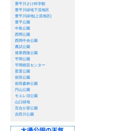
豊平川さけ科学館
豊平川緑地下流地区
豊平川緑地(上流地区)
豊平公園
中島公園
西岡公園
西岡中央公園
農試公園
発寒西陵公園
平岡公園
平岡樹芸センター
星置公園
前田公園
前田森林公園
円山公園
モエレ沼公園
山口緑地
百合が原公園
吉田川公園