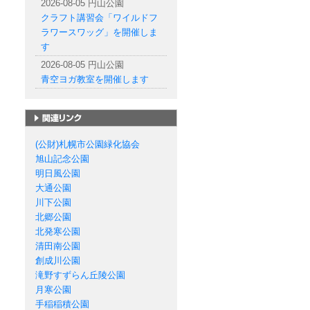
2026-08-05 円山公園
クラフト講習会「ワイルドフ
ラワースワッグ」を開催しま
す
2026-08-05 円山公園
青空ヨガ教室を開催します
札幌市の公園一覧
(公財)札幌市公園緑化協会
旭山記念公園
明日風公園
大通公園
川下公園
北郷公園
北発寒公園
清田南公園
創成川公園
滝野すずらん丘陵公園
月寒公園
手稲稲積公園