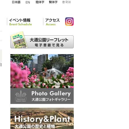
English
日本語
簡体字
繁体字
韓国語
イベント情報
アクセ
Instagram
ス
日