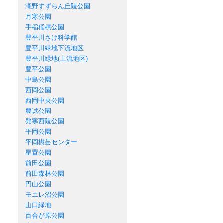
滝野すずらん丘陵公園
月寒公園
手稲稲積公園
豊平川さけ科学館
豊平川緑地下流地区
豊平川緑地(上流地区)
豊平公園
中島公園
西岡公園
西岡中央公園
農試公園
発寒西陵公園
平岡公園
平岡樹芸センター
星置公園
前田公園
前田森林公園
円山公園
モエレ沼公園
山口緑地
百合が原公園