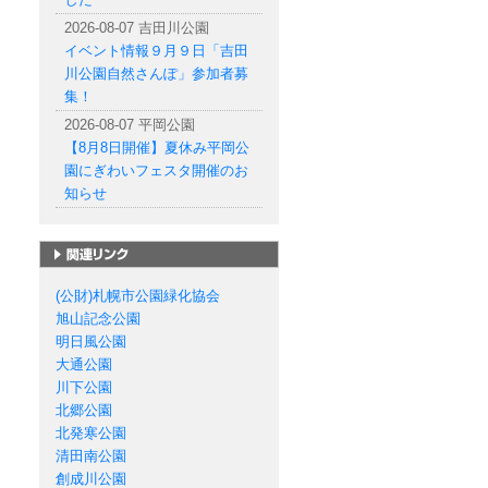
2026-08-07 吉田川公園
イベント情報９月９日「吉田
川公園自然さんぽ」参加者募
集！
2026-08-07 平岡公園
【8月8日開催】夏休み平岡公
園にぎわいフェスタ開催のお
知らせ
札幌市の公園一覧
(公財)札幌市公園緑化協会
旭山記念公園
明日風公園
大通公園
川下公園
北郷公園
北発寒公園
清田南公園
創成川公園