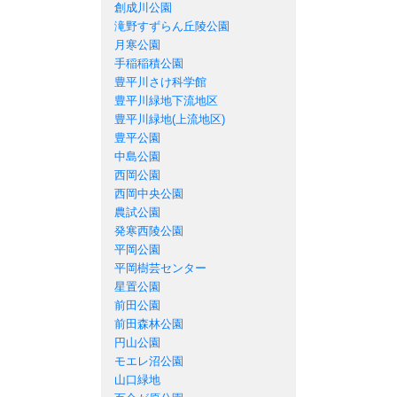
創成川公園
滝野すずらん丘陵公園
月寒公園
手稲稲積公園
豊平川さけ科学館
豊平川緑地下流地区
豊平川緑地(上流地区)
豊平公園
中島公園
西岡公園
西岡中央公園
農試公園
発寒西陵公園
平岡公園
平岡樹芸センター
星置公園
前田公園
前田森林公園
円山公園
モエレ沼公園
山口緑地