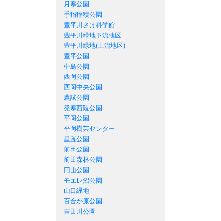
月寒公園
手稲稲積公園
豊平川さけ科学館
豊平川緑地下流地区
豊平川緑地(上流地区)
豊平公園
中島公園
西岡公園
西岡中央公園
農試公園
発寒西陵公園
平岡公園
平岡樹芸センター
星置公園
前田公園
前田森林公園
円山公園
モエレ沼公園
山口緑地
百合が原公園
吉田川公園