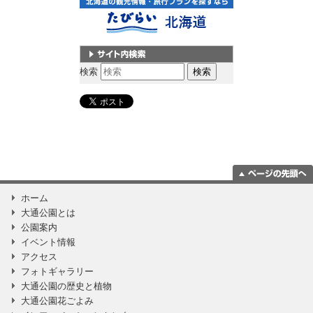
サイト内検索
検索
ページの一番上
ホーム
に移動
大通公園とは
公園案内
イベント情報
アクセス
フォトギャラリー
大通公園の歴史と植物
大通公園花ごよみ