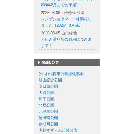
和9年2月までの予定)
2026-08-06 百合が原公園
レンゲショウマ、一株開花し
ました（2026年8月6日）
2026-08-05 山口緑地
人研ぎ滑り台の利用につきま
して！
札幌市の公園一覧
(公財)札幌市公園緑化協会
旭山記念公園
明日風公園
大通公園
川下公園
北郷公園
北発寒公園
清田南公園
創成川公園
滝野すずらん丘陵公園