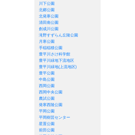
川下公園
北郷公園
北発寒公園
清田南公園
創成川公園
滝野すずらん丘陵公園
月寒公園
手稲稲積公園
豊平川さけ科学館
豊平川緑地下流地区
豊平川緑地(上流地区)
豊平公園
中島公園
西岡公園
西岡中央公園
農試公園
発寒西陵公園
平岡公園
平岡樹芸センター
星置公園
前田公園