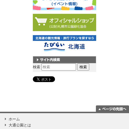
サイト内検索
検索
ページの一番上
ホーム
に移動
大通公園とは