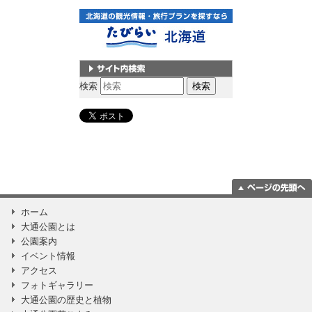
サイト内検索
検索
ページの一番上
ホーム
に移動
大通公園とは
公園案内
イベント情報
アクセス
フォトギャラリー
大通公園の歴史と植物