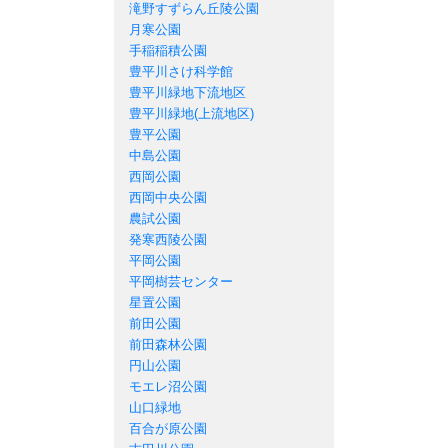
滝野すずらん丘陵公園
月寒公園
手稲稲積公園
豊平川さけ科学館
豊平川緑地下流地区
豊平川緑地(上流地区)
豊平公園
中島公園
西岡公園
西岡中央公園
農試公園
発寒西陵公園
平岡公園
平岡樹芸センター
星置公園
前田公園
前田森林公園
円山公園
モエレ沼公園
山口緑地
百合が原公園