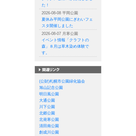
た！
2026-08-08 平岡公園
夏休み平岡公園にぎわいフェ
スタ開催しました
2026-08-07 月寒公園
イベント情報「クラフトの
森」８月は草木染め体験で
す。
札幌市の公園一覧
(公財)札幌市公園緑化協会
旭山記念公園
明日風公園
大通公園
川下公園
北郷公園
北発寒公園
清田南公園
創成川公園