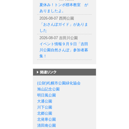
夏休み！トンボ標本教室 が
ありましたよ。
2026-08-07 西岡公園
「おさんぽガイド」がありま
した
2026-08-07 吉田川公園
イベント情報９月９日「吉田
川公園自然さんぽ」参加者募
集！
札幌市の公園一覧
(公財)札幌市公園緑化協会
旭山記念公園
明日風公園
大通公園
川下公園
北郷公園
北発寒公園
清田南公園