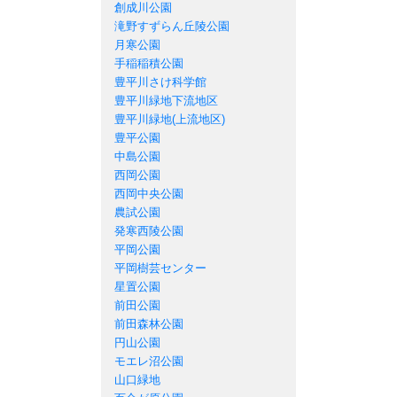
創成川公園
滝野すずらん丘陵公園
月寒公園
手稲稲積公園
豊平川さけ科学館
豊平川緑地下流地区
豊平川緑地(上流地区)
豊平公園
中島公園
西岡公園
西岡中央公園
農試公園
発寒西陵公園
平岡公園
平岡樹芸センター
星置公園
前田公園
前田森林公園
円山公園
モエレ沼公園
山口緑地