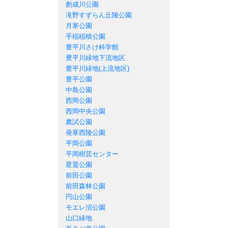
創成川公園
滝野すずらん丘陵公園
月寒公園
手稲稲積公園
豊平川さけ科学館
豊平川緑地下流地区
豊平川緑地(上流地区)
豊平公園
中島公園
西岡公園
西岡中央公園
農試公園
発寒西陵公園
平岡公園
平岡樹芸センター
星置公園
前田公園
前田森林公園
円山公園
モエレ沼公園
山口緑地