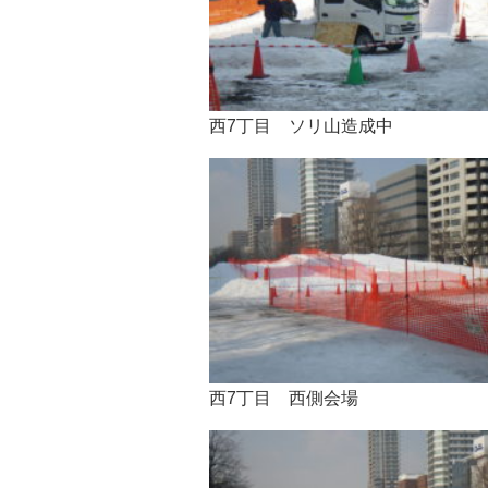
西7丁目 ソリ山造成中
西7丁目 西側会場