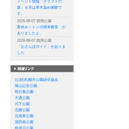
イベント情報「クラフトの
森」８月は草木染め体験で
す。
2026-08-07 西岡公園
夏休み！トンボ標本教室 が
ありましたよ。
2026-08-07 西岡公園
「おさんぽガイド」がありま
した
札幌市の公園一覧
(公財)札幌市公園緑化協会
旭山記念公園
明日風公園
大通公園
川下公園
北郷公園
北発寒公園
清田南公園
創成川公園