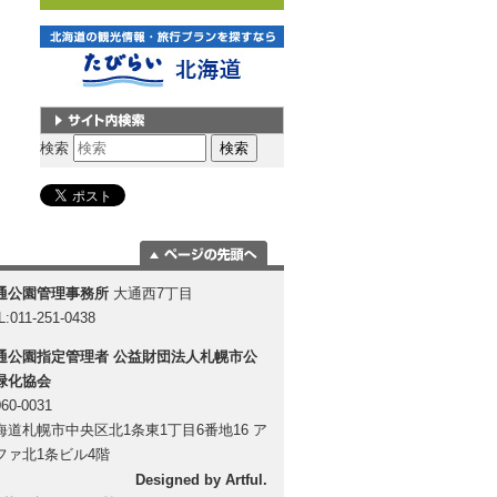
サイト内検索
検索
ページの一番上
通公園管理事務所
大通西7丁目
に移動
L:011-251-0438
通公園指定管理者
公益財団法人札幌市公
緑化協会
60-0031
海道札幌市中央区北1条東1丁目6番地16 ア
ファ北1条ビル4階
Designed by
Artful
.