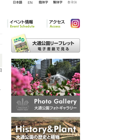
English
日本語
簡体字
繁体字
韓国語
イベント情報
アクセ
Instagram
ス
日
ベ