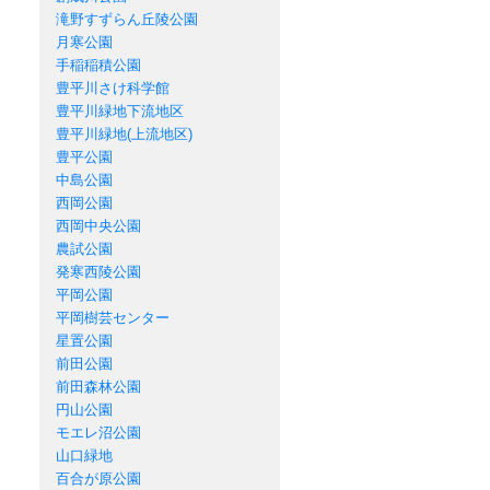
滝野すずらん丘陵公園
月寒公園
手稲稲積公園
豊平川さけ科学館
豊平川緑地下流地区
豊平川緑地(上流地区)
豊平公園
中島公園
西岡公園
西岡中央公園
農試公園
発寒西陵公園
平岡公園
平岡樹芸センター
星置公園
前田公園
前田森林公園
円山公園
モエレ沼公園
山口緑地
百合が原公園