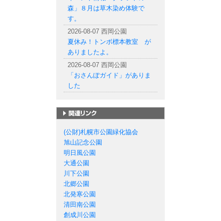
森」８月は草木染め体験で
す。
2026-08-07 西岡公園
夏休み！トンボ標本教室 が
ありましたよ。
2026-08-07 西岡公園
「おさんぽガイド」がありま
した
札幌市の公園一覧
(公財)札幌市公園緑化協会
旭山記念公園
明日風公園
大通公園
川下公園
北郷公園
北発寒公園
清田南公園
創成川公園