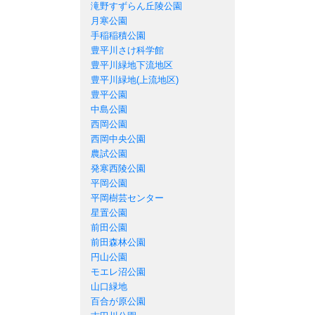
滝野すずらん丘陵公園
月寒公園
手稲稲積公園
豊平川さけ科学館
豊平川緑地下流地区
豊平川緑地(上流地区)
豊平公園
中島公園
西岡公園
西岡中央公園
農試公園
発寒西陵公園
平岡公園
平岡樹芸センター
星置公園
前田公園
前田森林公園
円山公園
モエレ沼公園
山口緑地
百合が原公園