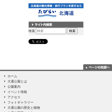
サイト内検索
検索
ページの一番上
ホーム
に移動
大通公園とは
公園案内
イベント情報
アクセス
フォトギャラリー
大通公園の歴史と植物