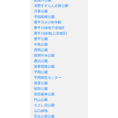
創成川公園
滝野すずらん丘陵公園
月寒公園
手稲稲積公園
豊平川さけ科学館
豊平川緑地下流地区
豊平川緑地(上流地区)
豊平公園
中島公園
西岡公園
西岡中央公園
農試公園
発寒西陵公園
平岡公園
平岡樹芸センター
星置公園
前田公園
前田森林公園
円山公園
モエレ沼公園
山口緑地
百合が原公園