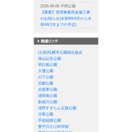
2026-08-06 平岡公園
【重要】管理事務所改修工事
のお知らせ(令和8年8月から令
和9年2月までの予定)
札幌市の公園一覧
(公財)札幌市公園緑化協会
旭山記念公園
明日風公園
大通公園
川下公園
北郷公園
北発寒公園
清田南公園
創成川公園
滝野すずらん丘陵公園
月寒公園
手稲稲積公園
豊平川さけ科学館