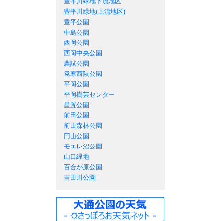
豊平川緑地下流地区
豊平川緑地(上流地区)
豊平公園
中島公園
西岡公園
西岡中央公園
農試公園
発寒西陵公園
平岡公園
平岡樹芸センター
星置公園
前田公園
前田森林公園
円山公園
モエレ沼公園
山口緑地
百合が原公園
吉田川公園