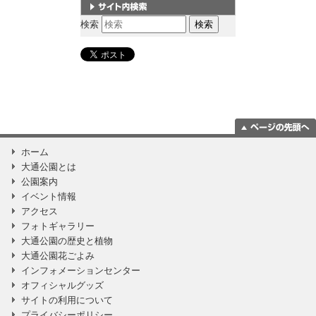
サイト内検索
検索
ページの一番上
ホーム
に移動
大通公園とは
公園案内
イベント情報
アクセス
フォトギャラリー
大通公園の歴史と植物
大通公園花ごよみ
インフォメーションセンター
オフィシャルグッズ
サイトの利用について
プライバシーポリシー