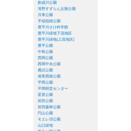
創成川公園
滝野すずらん丘陵公園
月寒公園
手稲稲積公園
豊平川さけ科学館
豊平川緑地下流地区
豊平川緑地(上流地区)
豊平公園
中島公園
西岡公園
西岡中央公園
農試公園
発寒西陵公園
平岡公園
平岡樹芸センター
星置公園
前田公園
前田森林公園
円山公園
モエレ沼公園
山口緑地