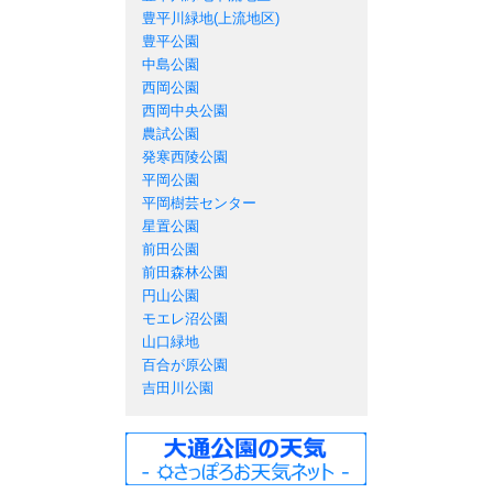
豊平川緑地(上流地区)
豊平公園
中島公園
西岡公園
西岡中央公園
農試公園
発寒西陵公園
平岡公園
平岡樹芸センター
星置公園
前田公園
前田森林公園
円山公園
モエレ沼公園
山口緑地
百合が原公園
吉田川公園