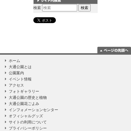
サイト内検索
検索
ページの一番上
ホーム
に移動
大通公園とは
公園案内
イベント情報
アクセス
フォトギャラリー
大通公園の歴史と植物
大通公園花ごよみ
インフォメーションセンター
オフィシャルグッズ
サイトの利用について
プライバシーポリシー