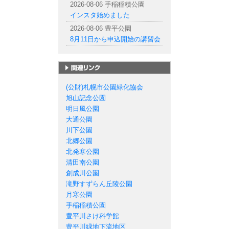
2026-08-06 手稲稲積公園
インスタ始めました
2026-08-06 豊平公園
8月11日から申込開始の講習会
札幌市の公園一覧
(公財)札幌市公園緑化協会
旭山記念公園
明日風公園
大通公園
川下公園
北郷公園
北発寒公園
清田南公園
創成川公園
滝野すずらん丘陵公園
月寒公園
手稲稲積公園
豊平川さけ科学館
豊平川緑地下流地区