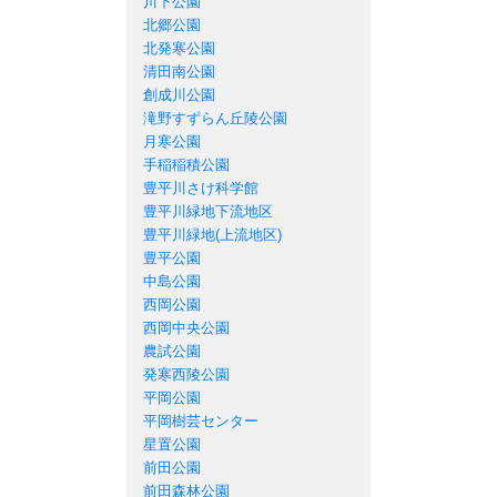
川下公園
北郷公園
北発寒公園
清田南公園
創成川公園
滝野すずらん丘陵公園
月寒公園
手稲稲積公園
豊平川さけ科学館
豊平川緑地下流地区
豊平川緑地(上流地区)
豊平公園
中島公園
西岡公園
西岡中央公園
農試公園
発寒西陵公園
平岡公園
平岡樹芸センター
星置公園
前田公園
前田森林公園