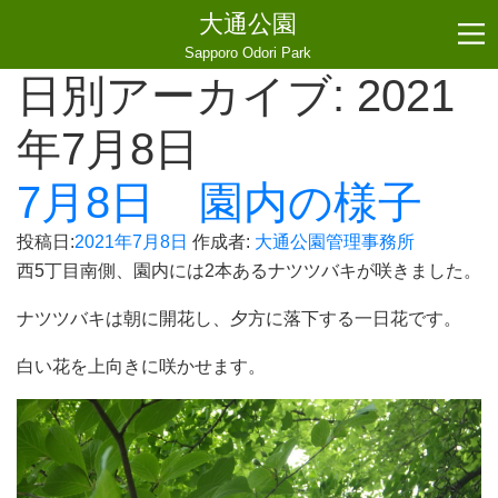
大通公園
Sapporo Odori Park
日別アーカイブ:
2021
年7月8日
7月8日 園内の様子
投稿日:
2021年7月8日
作成者:
大通公園管理事務所
西5丁目南側、園内には2本あるナツツバキが咲きました。
ナツツバキは朝に開花し、夕方に落下する一日花です。
白い花を上向きに咲かせます。