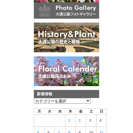
新着情報
新
着
月
火
水
木
金
土
日
情
報
1
2
3
4
5
6
7
8
9
10
11