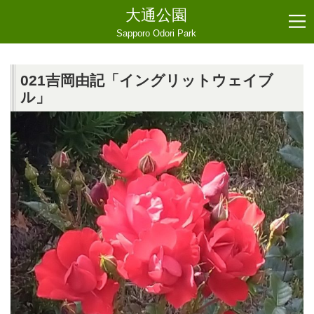
大通公園
Sapporo Odori Park
021吉岡由記「イングリットウェイブ
ル」