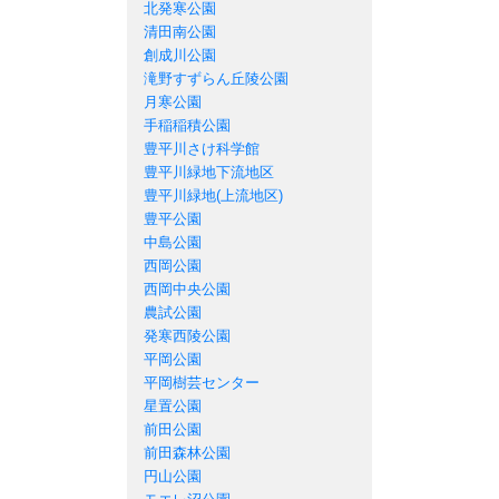
北発寒公園
清田南公園
創成川公園
滝野すずらん丘陵公園
月寒公園
手稲稲積公園
豊平川さけ科学館
豊平川緑地下流地区
豊平川緑地(上流地区)
豊平公園
中島公園
西岡公園
西岡中央公園
農試公園
発寒西陵公園
平岡公園
平岡樹芸センター
星置公園
前田公園
前田森林公園
円山公園