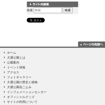
サイト内検索
検索
ページの一番上
ホーム
に移動
大通公園とは
公園案内
イベント情報
アクセス
フォトギャラリー
大通公園の歴史と植物
大通公園花ごよみ
インフォメーションセンター
オフィシャルグッズ
サイトの利用について