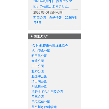
2026年8月2日「西岡ヤンマ
団」の活動がありました。
2026-08-06 西岡公園
西岡公園 自然情報 2026年8
月6日
札幌市の公園一覧
(公財)札幌市公園緑化協会
旭山記念公園
明日風公園
大通公園
川下公園
北郷公園
北発寒公園
清田南公園
創成川公園
滝野すずらん丘陵公園
月寒公園
手稲稲積公園
豊平川さけ科学館