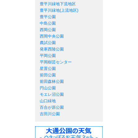
豊平川緑地下流地区
豊平川緑地(上流地区)
豊平公園
中島公園
西岡公園
西岡中央公園
農試公園
発寒西陵公園
平岡公園
平岡樹芸センター
星置公園
前田公園
前田森林公園
円山公園
モエレ沼公園
山口緑地
百合が原公園
吉田川公園