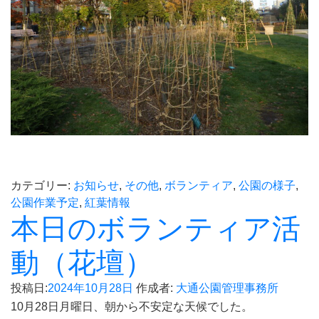
カテゴリー:
お知らせ
,
その他
,
ボランティア
,
公園の様子
,
公園作業予定
,
紅葉情報
本日のボランティア活
動（花壇）
投稿日:
2024年10月28日
作成者:
大通公園管理事務所
10月28日月曜日、朝から不安定な天候でした。