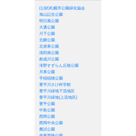
札幌市の公園一覧
(公財)札幌市公園緑化協会
旭山記念公園
明日風公園
大通公園
川下公園
北郷公園
北発寒公園
清田南公園
創成川公園
滝野すずらん丘陵公園
月寒公園
手稲稲積公園
豊平川さけ科学館
豊平川緑地下流地区
豊平川緑地(上流地区)
豊平公園
中島公園
西岡公園
西岡中央公園
農試公園
発寒西陵公園