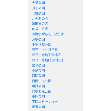
大通公園
川下公園
北郷公園
北発寒公園
清田南公園
創成川公園
滝野すずらん丘陵公園
月寒公園
手稲稲積公園
豊平川さけ科学館
豊平川緑地下流地区
豊平川緑地(上流地区)
豊平公園
中島公園
西岡公園
西岡中央公園
農試公園
発寒西陵公園
平岡公園
平岡樹芸センター
星置公園