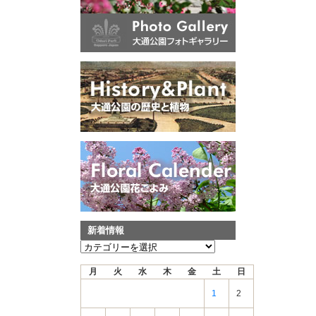
新着情報
新
着
月
火
水
木
金
土
日
情
報
1
2