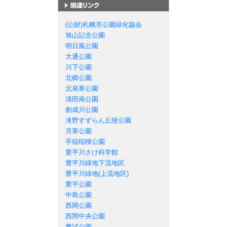
札幌市の公園一覧
(公財)札幌市公園緑化協会
旭山記念公園
明日風公園
大通公園
川下公園
北郷公園
北発寒公園
清田南公園
創成川公園
滝野すずらん丘陵公園
月寒公園
手稲稲積公園
豊平川さけ科学館
豊平川緑地下流地区
豊平川緑地(上流地区)
豊平公園
中島公園
西岡公園
西岡中央公園
農試公園