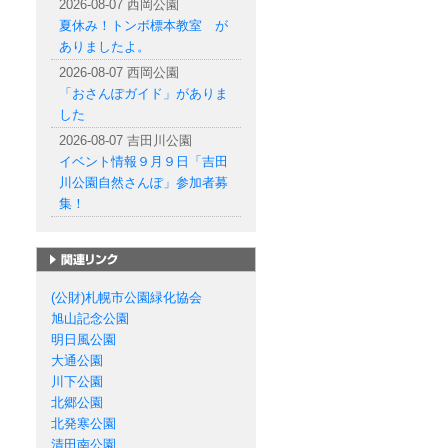
2026-08-07 西岡公園
夏休み！トンボ標本教室 が
ありましたよ。
2026-08-07 西岡公園
「おさんぽガイド」がありま
した
2026-08-07 吉田川公園
イベント情報９月９日「吉田
川公園自然さんぽ」参加者募
集！
札幌市の公園一覧
(公財)札幌市公園緑化協会
旭山記念公園
明日風公園
大通公園
川下公園
北郷公園
北発寒公園
清田南公園