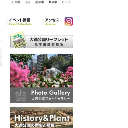
English
日本語
簡体字
繁体字
韓国語
イベント情報
アクセ
Instagram
ス
日