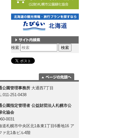
サイト内検索
検索
ページの一番上
通公園管理事務所
大通西7丁目
に移動
L:011-251-0438
通公園指定管理者
公益財団法人札幌市公
緑化協会
60-0031
海道札幌市中央区北1条東1丁目6番地16 ア
ファ北1条ビル4階