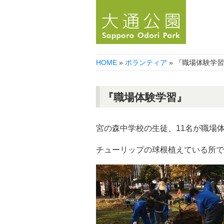
HOME
»
ボランティア
» 『職場体験学
『職場体験学習』
宮の森中学校の生徒、11名が職場
チューリップの球根植えている所で