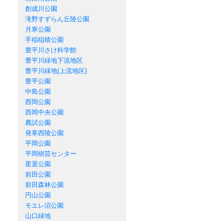
創成川公園
滝野すずらん丘陵公園
月寒公園
手稲稲積公園
豊平川さけ科学館
豊平川緑地下流地区
豊平川緑地(上流地区)
豊平公園
中島公園
西岡公園
西岡中央公園
農試公園
発寒西陵公園
平岡公園
平岡樹芸センター
星置公園
前田公園
前田森林公園
円山公園
モエレ沼公園
山口緑地