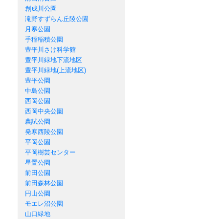
創成川公園
滝野すずらん丘陵公園
月寒公園
手稲稲積公園
豊平川さけ科学館
豊平川緑地下流地区
豊平川緑地(上流地区)
豊平公園
中島公園
西岡公園
西岡中央公園
農試公園
発寒西陵公園
平岡公園
平岡樹芸センター
星置公園
前田公園
前田森林公園
円山公園
モエレ沼公園
山口緑地