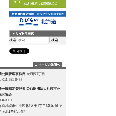
サイト内検索
検索
ページの一番上
通公園管理事務所
大通西7丁目
に移動
L:011-251-0438
通公園指定管理者
公益財団法人札幌市公
緑化協会
60-0031
海道札幌市中央区北1条東1丁目6番地16 ア
ファ北1条ビル4階