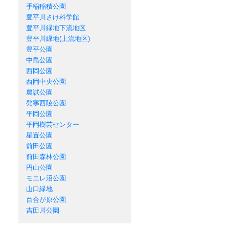
手稲稲積公園
豊平川さけ科学館
豊平川緑地下流地区
豊平川緑地(上流地区)
豊平公園
中島公園
西岡公園
西岡中央公園
農試公園
発寒西陵公園
平岡公園
平岡樹芸センター
星置公園
前田公園
前田森林公園
円山公園
モエレ沼公園
山口緑地
百合が原公園
吉田川公園