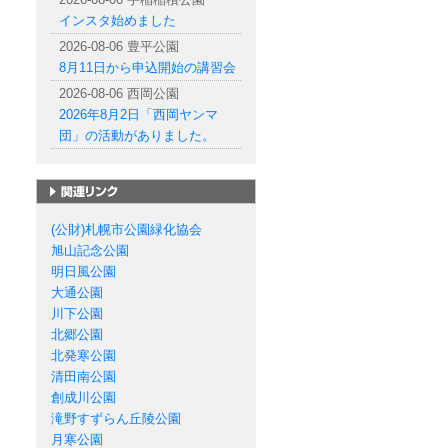
インスタ始めました
2026-08-06 豊平公園
8月11日から申込開始の講習会
2026-08-06 西岡公園
2026年8月2日「西岡ヤンマ
団」の活動がありました。
札幌市の公園一覧
(公財)札幌市公園緑化協会
旭山記念公園
明日風公園
大通公園
川下公園
北郷公園
北発寒公園
清田南公園
創成川公園
滝野すずらん丘陵公園
月寒公園