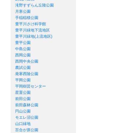
滝野すずらん丘陵公園
月寒公園
手稲稲積公園
豊平川さけ科学館
豊平川緑地下流地区
豊平川緑地(上流地区)
豊平公園
中島公園
西岡公園
西岡中央公園
農試公園
発寒西陵公園
平岡公園
平岡樹芸センター
星置公園
前田公園
前田森林公園
円山公園
モエレ沼公園
山口緑地
百合が原公園