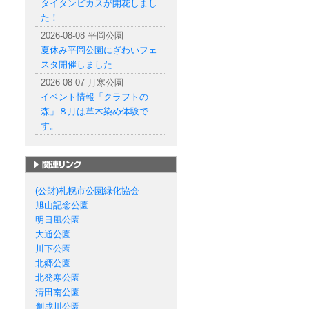
タイタンビカスが開花しまし
た！
2026-08-08 平岡公園
夏休み平岡公園にぎわいフェ
スタ開催しました
2026-08-07 月寒公園
イベント情報「クラフトの
森」８月は草木染め体験で
す。
札幌市の公園一覧
(公財)札幌市公園緑化協会
旭山記念公園
明日風公園
大通公園
川下公園
北郷公園
北発寒公園
清田南公園
創成川公園