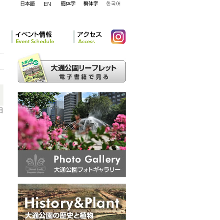
English
日本語
簡体字
繁体字
韓国語
イベント情報
アクセ
Instagram
ス
日