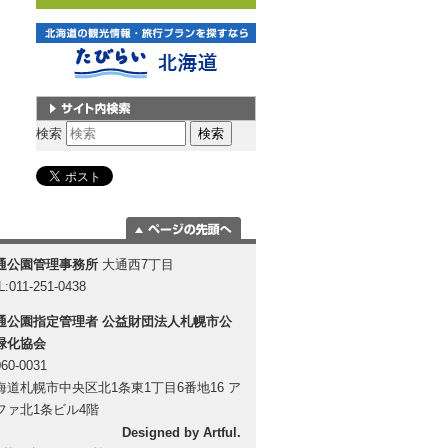
サイト内検索
検索
ページの一番上
通公園管理事務所
大通西7丁目
に移動
L:011-251-0438
通公園指定管理者
公益財団法人札幌市公
緑化協会
60-0031
海道札幌市中央区北1条東1丁目6番地16 ア
ファ北1条ビル4階
Designed by
Artful
.