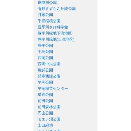
創成川公園
滝野すずらん丘陵公園
月寒公園
手稲稲積公園
豊平川さけ科学館
豊平川緑地下流地区
豊平川緑地(上流地区)
豊平公園
中島公園
西岡公園
西岡中央公園
農試公園
発寒西陵公園
平岡公園
平岡樹芸センター
星置公園
前田公園
前田森林公園
円山公園
モエレ沼公園
山口緑地