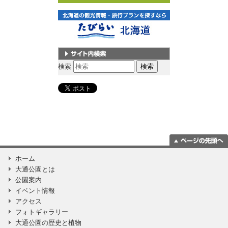
サイト内検索
検索
ページの一番上
ホーム
に移動
大通公園とは
公園案内
イベント情報
アクセス
フォトギャラリー
大通公園の歴史と植物