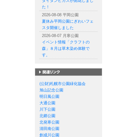
タイタンビカスが開花しまし
た！
2026-08-08 平岡公園
夏休み平岡公園にぎわいフェ
スタ開催しました
2026-08-07 月寒公園
イベント情報「クラフトの
森」８月は草木染め体験で
す。
札幌市の公園一覧
(公財)札幌市公園緑化協会
旭山記念公園
明日風公園
大通公園
川下公園
北郷公園
北発寒公園
清田南公園
創成川公園