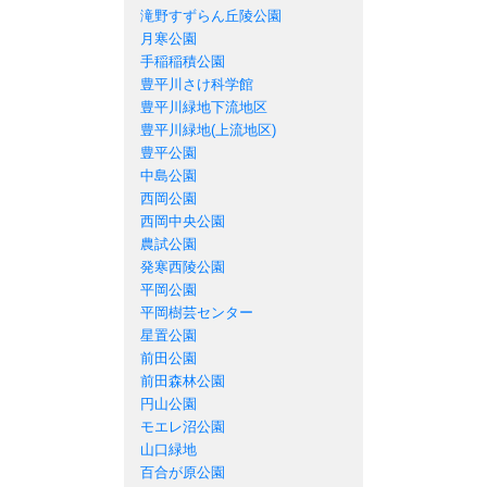
滝野すずらん丘陵公園
月寒公園
手稲稲積公園
豊平川さけ科学館
豊平川緑地下流地区
豊平川緑地(上流地区)
豊平公園
中島公園
西岡公園
西岡中央公園
農試公園
発寒西陵公園
平岡公園
平岡樹芸センター
星置公園
前田公園
前田森林公園
円山公園
モエレ沼公園
山口緑地
百合が原公園