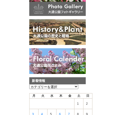
新着情報
新
着
月
火
水
木
金
土
日
情
報
1
2
3
4
5
6
7
8
9