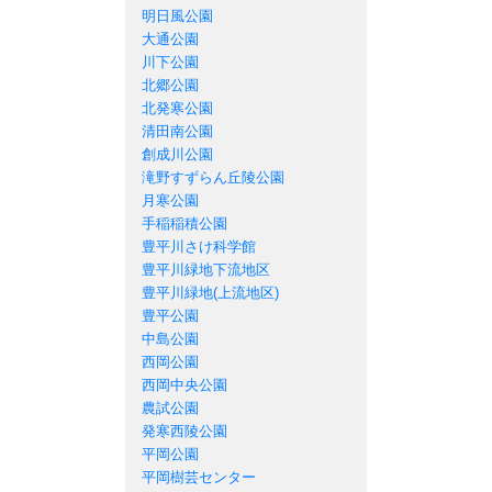
明日風公園
大通公園
川下公園
北郷公園
北発寒公園
清田南公園
創成川公園
滝野すずらん丘陵公園
月寒公園
手稲稲積公園
豊平川さけ科学館
豊平川緑地下流地区
豊平川緑地(上流地区)
豊平公園
中島公園
西岡公園
西岡中央公園
農試公園
発寒西陵公園
平岡公園
平岡樹芸センター