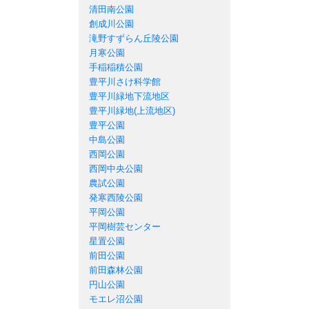
清田南公園
創成川公園
滝野すずらん丘陵公園
月寒公園
手稲稲積公園
豊平川さけ科学館
豊平川緑地下流地区
豊平川緑地(上流地区)
豊平公園
中島公園
西岡公園
西岡中央公園
農試公園
発寒西陵公園
平岡公園
平岡樹芸センター
星置公園
前田公園
前田森林公園
円山公園
モエレ沼公園