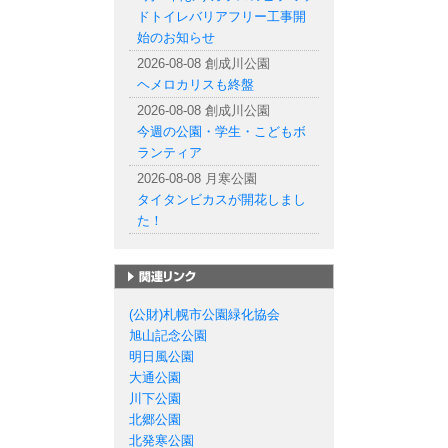
ドトイレバリアフリー工事開
始のお知らせ
2026-08-08 創成川公園
ヘメロカリスも終盤
2026-08-08 創成川公園
今週の公園・学生・こどもボ
ランティア
2026-08-08 月寒公園
タイタンビカスが開花しまし
た！
札幌市の公園一覧
(公財)札幌市公園緑化協会
旭山記念公園
明日風公園
大通公園
川下公園
北郷公園
北発寒公園