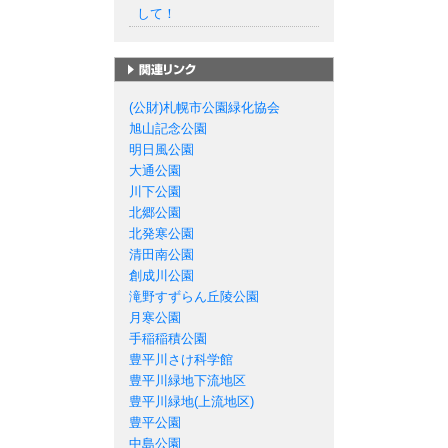
して！
札幌市の公園一覧
(公財)札幌市公園緑化協会
旭山記念公園
明日風公園
大通公園
川下公園
北郷公園
北発寒公園
清田南公園
創成川公園
滝野すずらん丘陵公園
月寒公園
手稲稲積公園
豊平川さけ科学館
豊平川緑地下流地区
豊平川緑地(上流地区)
豊平公園
中島公園