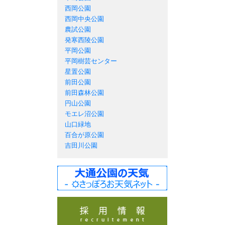
西岡公園
西岡中央公園
農試公園
発寒西陵公園
平岡公園
平岡樹芸センター
星置公園
前田公園
前田森林公園
円山公園
モエレ沼公園
山口緑地
百合が原公園
吉田川公園