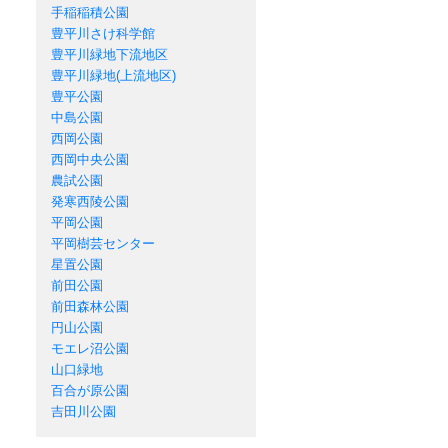
手稲稲積公園
豊平川さけ科学館
豊平川緑地下流地区
豊平川緑地(上流地区)
豊平公園
中島公園
西岡公園
西岡中央公園
農試公園
発寒西陵公園
平岡公園
平岡樹芸センター
星置公園
前田公園
前田森林公園
円山公園
モエレ沼公園
山口緑地
百合が原公園
吉田川公園