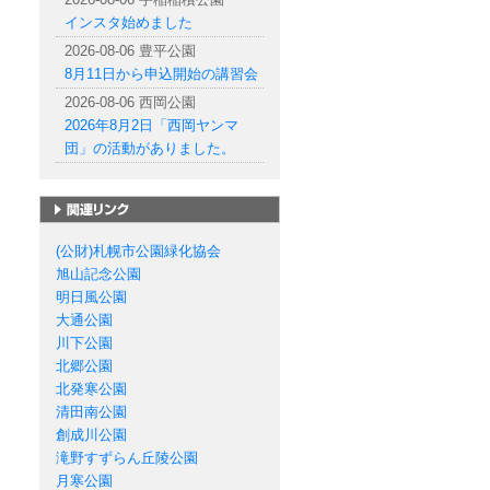
インスタ始めました
2026-08-06 豊平公園
8月11日から申込開始の講習会
2026-08-06 西岡公園
2026年8月2日「西岡ヤンマ
団」の活動がありました。
札幌市の公園一覧
(公財)札幌市公園緑化協会
旭山記念公園
明日風公園
大通公園
川下公園
北郷公園
北発寒公園
清田南公園
創成川公園
滝野すずらん丘陵公園
月寒公園