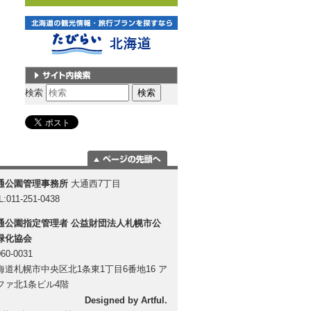
サイト内検索
検索
ページの一番上
通公園管理事務所
大通西7丁目
に移動
L:011-251-0438
通公園指定管理者
公益財団法人札幌市公
緑化協会
60-0031
海道札幌市中央区北1条東1丁目6番地16 ア
ファ北1条ビル4階
Designed by
Artful
.