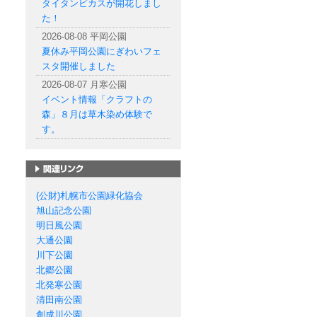
タイタンビカスが開花しまし
た！
2026-08-08 平岡公園
夏休み平岡公園にぎわいフェ
スタ開催しました
2026-08-07 月寒公園
イベント情報「クラフトの
森」８月は草木染め体験で
す。
札幌市の公園一覧
(公財)札幌市公園緑化協会
旭山記念公園
明日風公園
大通公園
川下公園
北郷公園
北発寒公園
清田南公園
創成川公園