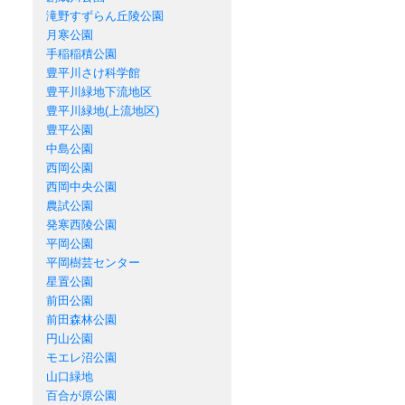
滝野すずらん丘陵公園
月寒公園
手稲稲積公園
豊平川さけ科学館
豊平川緑地下流地区
豊平川緑地(上流地区)
豊平公園
中島公園
西岡公園
西岡中央公園
農試公園
発寒西陵公園
平岡公園
平岡樹芸センター
星置公園
前田公園
前田森林公園
円山公園
モエレ沼公園
山口緑地
百合が原公園